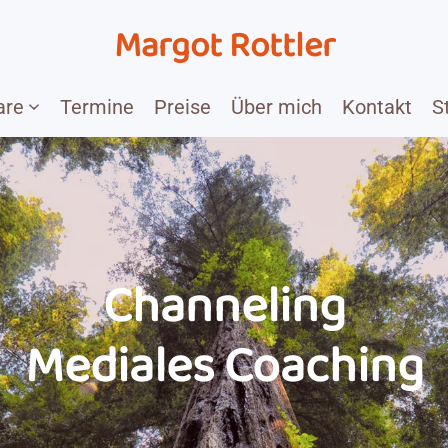
Margot Rottler
are
Termine
Preise
Über mich
Kontakt
S
Channeling
Mediales Coaching