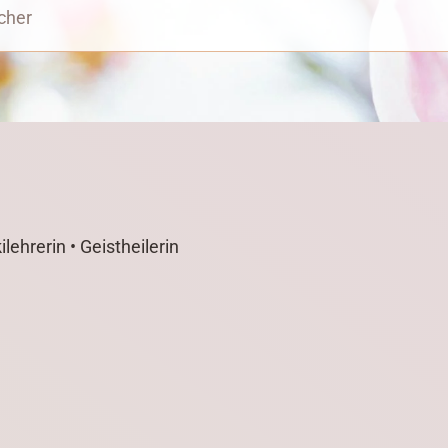
cher
lehrerin • Geistheilerin