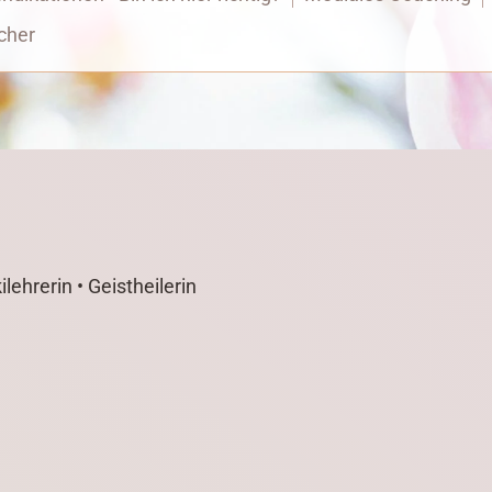
cher
lehrerin • Geistheilerin