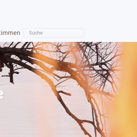
timmen
e