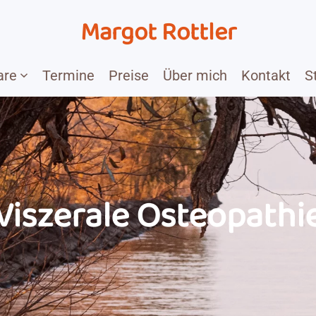
Margot Rottler
are
Termine
Preise
Über mich
Kontakt
S
Viszerale Osteopathi